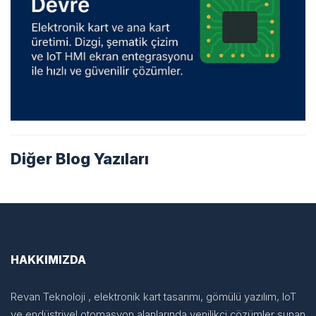
Diğer Blog Yazıları
STEP MOTOR SÜRÜCÜLERI NEDIR?
ETIKETLEME APPLIKATÖRÜ SATIN
ALIRKEN DIKKAT EDILMESI
NASIL ÇALIŞIR?
GEREKEN 5 KRITIK NOKTA
HAKKIMIZDA
Revan Teknoloji , elektronik kart tasarımı, gömülü yazılım, IoT
ve endüstriyel otomasyon alanlarında yenilikçi çözümler sunan